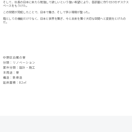
そして、社長の日本に来たら勉強して欲しいという強い希望により、各部屋に作り付けのデスクス
ペースをもうけた。
この空間が完成したことで、日本で働き、そして学ぶ環境が整った。
箱としての機能だけでなく、日本と世界を繋ぎ、今と未来を繋ぐ大切な空間へと変貌をとげたの
だ。
中野区白鷺の寮
分類：リノベーション
案件分類：設計・施工
主用途：寮
構造：鉄骨造
延床面積：82
㎡