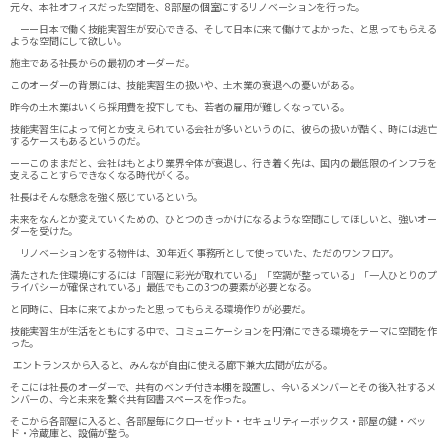
元々、本社オフィスだった空間を、8部屋の個室にするリノベーションを行った。
ーー日本で働く技能実習生が安心できる、そして日本に来て働けてよかった、と思ってもらえる
ような空間にして欲しい。
施主である社長からの最初のオーダーだ。
このオーダーの背景には、技能実習生の扱いや、土木業の衰退への憂いがある。
昨今の土木業はいくら採用費を投下しても、若者の雇用が難しくなっている。
技能実習生によって何とか支えられている会社が多いというのに、彼らの扱いが酷く、時には逃亡
するケースもあるというのだ。
ーーこのままだと、会社はもとより業界全体が衰退し、行き着く先は、国内の最低限のインフラを
支えることすらできなくなる時代がくる。
社長はそんな懸念を強く感じているという。
未来をなんとか変えていくための、ひとつのきっかけになるような空間にしてほしいと、強いオー
ダーを受けた。
リノベーションをする物件は、30年近く事務所として使っていた、ただのワンフロア。
満たされた住環境にするには「部屋に彩光が取れている」「空調が整っている」「一人ひとりのプ
ライバシーが確保されている」最低でもこの3つの要素が必要となる。
と同時に、日本に来てよかったと思ってもらえる環境作りが必要だ。
技能実習生が生活をともにする中で、コミュニケーションを円滑にできる環境をテーマに空間を作
った。
エントランスから入ると、みんなが自由に使える廊下兼大広間が広がる。
そこには社長のオーダーで、共有のベンチ付き本棚を設置し、今いるメンバーとその後入社するメ
ンバーの、今と未来を繋ぐ共有図書スペースを作った。
そこから各部屋に入ると、各部屋毎にクローゼット・セキュリティーボックス・部屋の鍵・ベッ
ド・冷蔵庫と、設備が整う。