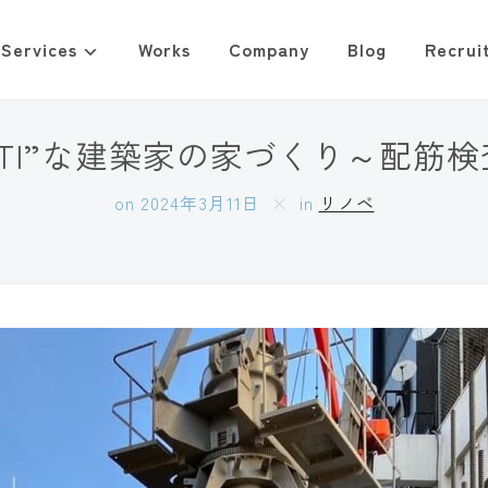
Services
Works
Company
Blog
Recrui
ITI”な建築家の家づくり～配筋
on
2024年3月11日
in
リノベ