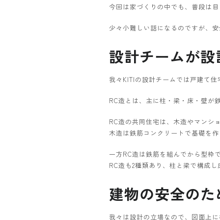
今回は家づくりの中でも、普段は目
少々小難しい話になるのですが、安
設計チームが設
我々KITIの設計チームでは戸建て
RC造とは、主に柱・梁・床・壁が
RC造の共同住宅は、木造やマンシ
木造は鉄筋コンクリートで基礎を作
一方RC造は鉄筋を組んでから型枠
RC造も2種類あり、柱と梁で構成
建物の安全のた
我々は設計の立場なので、図面上に