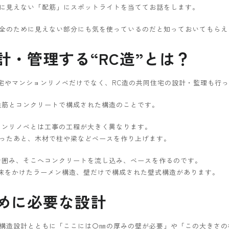
に見えない「配筋」にスポットライトを当ててお話をします。
全のために見えない部分にも気を使っているのだと知っておいてもらえ
計・管理する“RC造”とは？
住宅やマンションリノベだけでなく、RC造の共同住宅の設計・監理も行
鉄筋とコンクリートで構成された構造のことです。
ョンリノベとは工事の工程が大きく異なります。
ったあと、木材で柱や梁などベースを作り上げます。
で囲み、そこへコンクリートを流し込み、ベースを作るのです。
し床をかけたラーメン構造、壁だけで構成された壁式構造があります。
めに必要な設計
構造設計とともに「ここには〇㎜の厚みの壁が必要」や「この大きさの