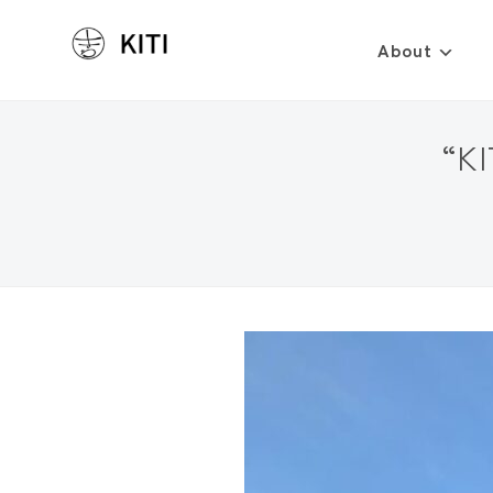
About
“K