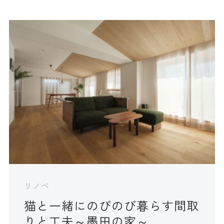
リノベ
猫と一緒にのびのび暮らす間取
りと工夫～墨田の家～